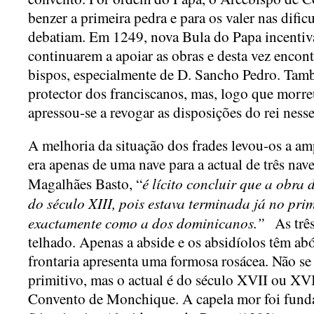
benzer a primeira pedra e para os valer nas difi
debatiam. Em 1249, nova Bula do Papa incentivav
continuarem a apoiar as obras e desta vez encon
bispos, especialmente de D. Sancho Pedro. Tam
protector dos franciscanos, mas, logo que morre
apressou-se a revogar as disposições do rei nesse
A melhoria da situação dos frades levou-os a amp
era apenas de uma nave para a actual de três nav
é lícito concluir que a obra 
Magalhães Basto, “
do século XIII, pois estava terminada já no pri
exactamente como a dos dominicanos.”
As trê
telhado. Apenas a abside e os absidíolos têm ab
frontaria apresenta uma formosa rosácea. Não se
primitivo, mas o actual é do século XVII ou XVI
Convento de Monchique. A capela mor foi fund