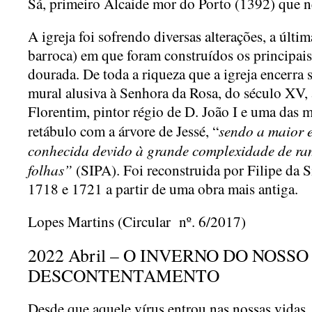
Sá, primeiro Alcaide mor do Porto (1392) que ne
A igreja foi sofrendo diversas alterações, a últ
barroca) em que foram construídos os principais
dourada. De toda a riqueza que a igreja encerra s
mural alusiva à Senhora da Rosa, do século XV, 
Florentim, pintor régio de D. João I e uma das m
sendo a maior e
retábulo com a árvore de Jessé, “
conhecida devido à grande complexidade de ra
folhas”
(SIPA). Foi reconstruida por Filipe da 
1718 e 1721 a partir de uma obra mais antiga.
Lopes Martins (Circular nº. 6/2017)
2022 Abril – O INVERNO DO NOSSO
DESCONTENTAMENTO
Desde que aquele vírus entrou nas nossas vidas,