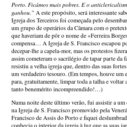
Porto. Ficámos mais pobres. E o anticlericali
ganhou.”
A este propósito, será interessante sab
Igreja dos Terceiros foi começada pelo desemba
um grupo de operários da Câmara com o pretexto
que haveriam de pôr o nome de «Ferreira Borges
compensa… A Igreja de S. Francisco escapou p
decepar-lhe a capela-mor, mas os protestos fiz
assim cometeram o sacrilégio de tapar parte da 
resistiu a velha igreja que, dentro das suas forte
um verdadeiro tesouro. (Em tempos, houve um e
para, gratuitamente, limpar toda a talha e voltar 
tanto benemérito incompreendido!…)
Numa noite deste último verão, fui assistir a um
na Igreja de S. Francisco promovido pela Vener
Francisco de Assis do Porto e fiquei deslumbrad
conhecia o interior da igreja à luz que as suas ja