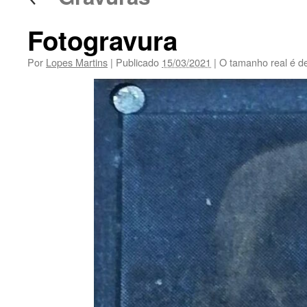
Fotogravura
Por
Lopes Martins
|
Publicado
15/03/2021
|
O tamanho real é d