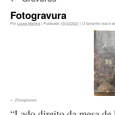
Fotogravura
Por
Lopes Martins
|
Publicado
15/03/2021
|
O tamanho real é d
Zincogravura
“Lado direito da mesa de h